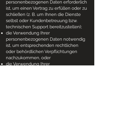
personenbezogenen Daten erforderlich
ist, um einen Vertrag zu erfüllen oder zu
schließen (z. B. um Ihnen die Dienste
selbst oder Kundenbetreuung bzw.
technischen Support bereitzustellen);
die Verwendung Ihrer
personenbezogenen Daten notwendig
ist, um entsprechenden rechtlichen
oder behördlichen Verpflichtungen
nachzukommen, oder
die Verwendung Ihrer
personenbezogenen Daten notwendig
ist, um unsere berechtigten
geschäftlichen Interessen zu
unterstützen (unter der Maßgabe, dass
dies jederzeit in einer Weise erfolgt, die
verhältnismäßig ist und Ihre
Datenschutzrechte respektiert).
Als EU-Ansässiger können Sie:
eine Bestätigung darüber verlangen, ob